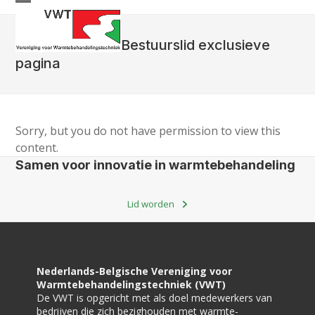
Skip
Open
Close
to
mobile
mobile
content
Bestuurslid exclusieve
menu
menu
pagina
Sorry, but you do not have permission to view this
content.
Samen voor innovatie in warmtebehandeling
Lid worden
Nederlands-Belgische Vereniging voor
Warmtebehandelingstechniek (VWT)
De VWT is opgericht met als doel medewerkers van
bedrijven die zich bezighouden met warmte-