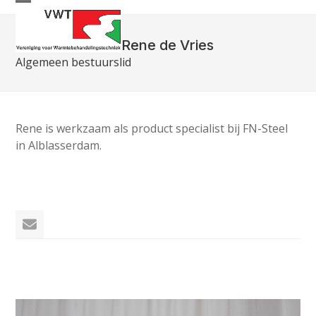
Skip
Open
Close
to
mobile
mobile
content
Rene de Vries
menu
menu
Algemeen bestuurslid
Rene is werkzaam als product specialist bij FN-Steel
in Alblasserdam.
E-
mail