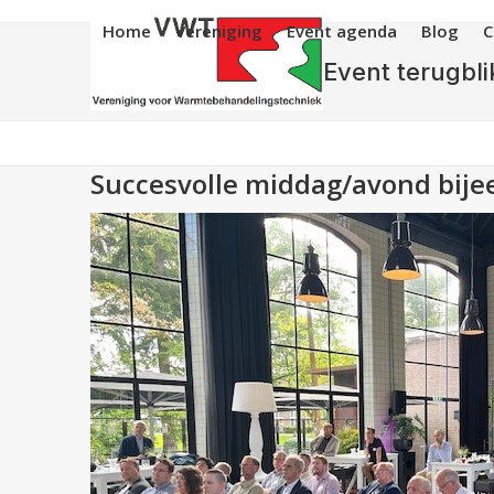
Skip
Home
Vereniging
Event agenda
Blog
C
to
content
Event terugbli
Succesvolle middag/avond bij