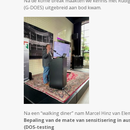
Na de koffie break maakten we kennis met Rüdi
(G-DOES) uitgebreid aan bod kwam.
Na een “walking diner” nam Marcel Hinz van Elem
Bepaling van de mate van sensitisering in au
(DOS-testing