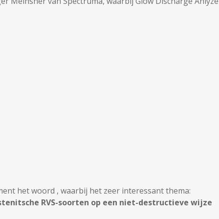
ger Meihsner van Spectruma, waarbij Glow Discharge Anlyze
ent het woord , waarbij het zeer interessant thema:
stenitsche RVS-soorten op een niet-destructieve wijze